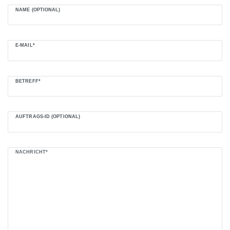
NAME (OPTIONAL)
E-MAIL*
BETREFF*
AUFTRAGS-ID (OPTIONAL)
NACHRICHT*