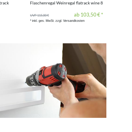
track
Flaschenregal Weinregal flatrack wine 8
ab 103,50 € *
UVP 115,00 €
*
inkl. ges. MwSt.
zzgl.
Versandkosten