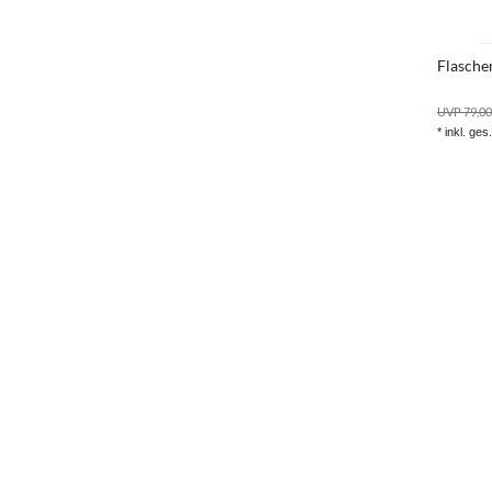
Flasche
UVP 79,00
*
inkl. ges