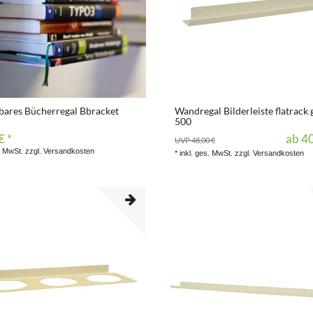
bares Bücherregal Bbracket
Wandregal Bilderleiste flatrack 
500
€ *
ab 40
UVP 48,00 €
. MwSt.
zzgl.
Versandkosten
*
inkl. ges. MwSt.
zzgl.
Versandkosten