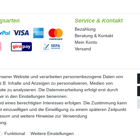
gsarten
Service & Kontakt
Bezahlung
Beratung & Kontakt
Mein Konto
Versand
unserer Website und verarbeiten personenbezogene Daten von
.B. Inhalte und Anzeigen zu personalisieren, Medien von
ite zu analysieren. Die Datenverarbeitung erfolgt erst durch
 wir in den Einstellungen benennen.
nd eines berechtigten Interesses erfolgen. Die Zustimmung kann
t einzuwilligen und die Einwilligung zu einem späteren Zeitpunkt
tz­erklärung
AGB
Barrierefreiheitserklärung
Widerrufs­recht
essum
und weitere Hinweise zur Verwendung
rung
.
© Copyright HMO Shops GmbH 2026 | Alle Rechte vorbehalten.
Funktional
Weitere Einstellungen