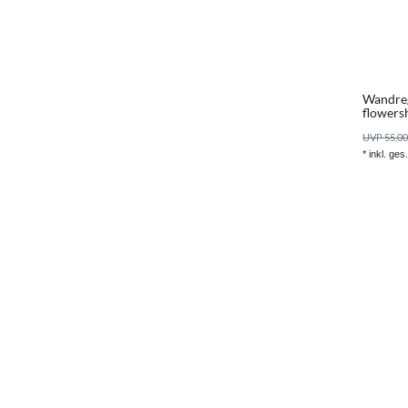
Wandreg
flowers
UVP 55,00
*
inkl. ges