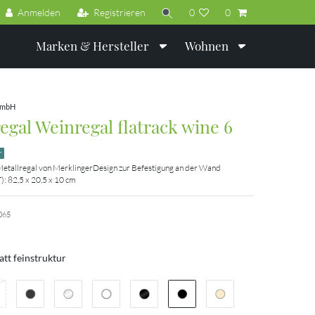
Anmelden
Registrieren
0
0
Marken & Hersteller
Wohnen
GmbH
egal Weinregal flatrack wine 6
r
Metallregal von MerklingerDesign zur Befestigung an der Wand
): 82,5 x 20,5 x 10 cm
065
tt feinstruktur