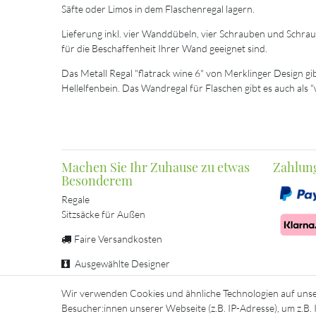
Säfte oder Limos in dem Flaschenregal lagern.
Lieferung inkl. vier Wanddübeln, vier Schrauben und Schra
für die Beschaffenheit Ihrer Wand geeignet sind.
Das Metall Regal "flatrack wine 6" von Merklinger Design g
Hellelfenbein. Das Wandregal für Flaschen gibt es auch als "
Machen Sie Ihr Zuhause zu etwas
Zahlun
Besonderem
Regale
Sitzsäcke für Außen
Faire Versandkosten
Ausgewählte Designer
Sichere Zahlung
Wir verwenden Cookies und ähnliche Technologien auf uns
Besucher:innen unserer Webseite (z.B. IP-Adresse), um z.B.
Persönliche Beratung