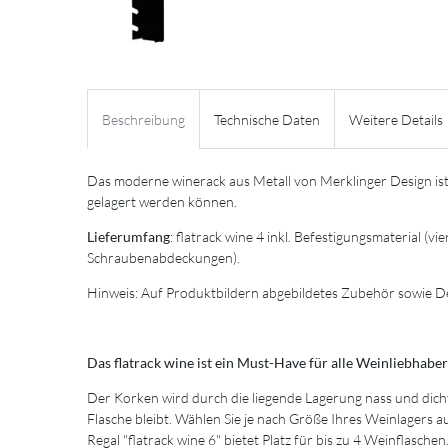
Beschreibung
Technische Daten
Weitere Details
Das moderne winerack aus Metall von Merklinger Design ist s
gelagert werden können.
Lieferumfang
: flatrack wine 4 inkl. Befestigungsmaterial (
Schraubenabdeckungen).
Hinweis: Auf Produktbildern abgebildetes Zubehör sowie D
Das flatrack wine ist ein Must-Have für alle Weinliebhaber
Der Korken wird durch die liegende Lagerung nass und dich
Flasche bleibt. Wählen Sie je nach Größe Ihres Weinlagers 
Regal "flatrack wine 6" bietet Platz für bis zu 4 Weinflasch