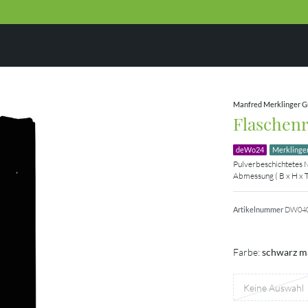
Manfred Merklinger 
Flaschenr
deWo24
Merklinge
Pulverbeschichtetes 
Abmessung ( B x H x T
Artikelnummer
DW04
Farbe:
schwarz ma
Keine Auswahl