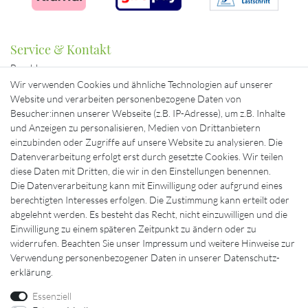
Service & Kontakt
Bezahlung
Beratung & Kontakt
Wir verwenden Cookies und ähnliche Technologien auf unserer
Mein Konto
Website und verarbeiten personenbezogene Daten von
Versand
Besucher:innen unserer Webseite (z.B. IP-Adresse), um z.B. Inhalte
und Anzeigen zu personalisieren, Medien von Drittanbietern
Ausgewählte Marken für Sie
einzubinden oder Zugriffe auf unsere Website zu analysieren. Die
Datenverarbeitung erfolgt erst durch gesetzte Cookies. Wir teilen
diese Daten mit Dritten, die wir in den Einstellungen benennen.
Die Datenverarbeitung kann mit Einwilligung oder aufgrund eines
berechtigten Interesses erfolgen. Die Zustimmung kann erteilt oder
abgelehnt werden. Es besteht das Recht, nicht einzuwilligen und die
Einwilligung zu einem späteren Zeitpunkt zu ändern oder zu
widerrufen. Beachten Sie unser
Impressum
und weitere Hinweise zur
Verwendung personenbezogener Daten in unserer
Daten­schutz­
erklärung
.
Essenziell