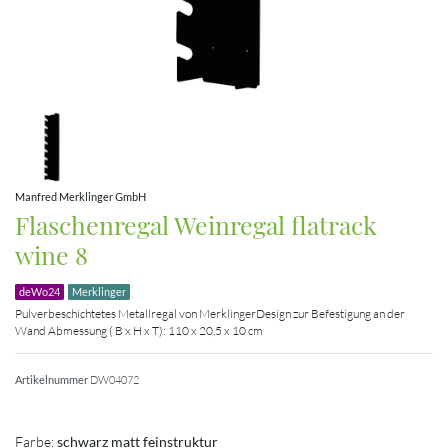
Manfred Merklinger GmbH
Flaschenregal Weinregal flatrack
wine 8
deWo24
Merklinger
Pulverbeschichtetes Metallregal von MerklingerDesign zur Befestigung an der
Wand Abmessung ( B x H x T): 110 x 20,5 x 10 cm
Artikelnummer
DW04072
Farbe:
schwarz matt feinstruktur