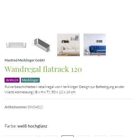
Manfred Merklinger GmbH
Wandregal flatrack 120
deWo24
Merklinger
Pulverbeschichtetes Metallregal von Merklinger Design zur Befestigung an der
Wand Abmessung ( B x H x T): 50 x 12 x 16 cm
Artikelnummer
DW04012
Farbe:
weiß hochglanz