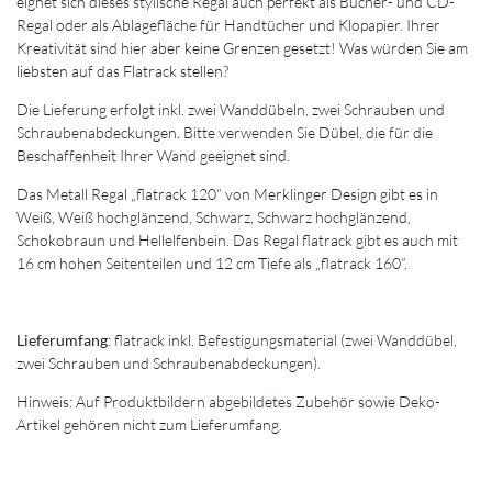
eignet sich dieses stylische Regal auch perfekt als Bücher- und CD-
Regal oder als Ablagefläche für Handtücher und Klopapier. Ihrer
Kreativität sind hier aber keine Grenzen gesetzt! Was würden Sie am
liebsten auf das Flatrack stellen?
Die Lieferung erfolgt inkl. zwei Wanddübeln, zwei Schrauben und
Schraubenabdeckungen. Bitte verwenden Sie Dübel, die für die
Beschaffenheit Ihrer Wand geeignet sind.
Das Metall Regal „flatrack 120“ von Merklinger Design gibt es in
Weiß, Weiß hochglänzend, Schwarz, Schwarz hochglänzend,
Schokobraun und Hellelfenbein. Das Regal flatrack gibt es auch mit
16 cm hohen Seitenteilen und 12 cm Tiefe als „flatrack 160“.
Lieferumfang
: flatrack inkl. Befestigungsmaterial (zwei Wanddübel,
zwei Schrauben und Schraubenabdeckungen).
Hinweis: Auf Produktbildern abgebildetes Zubehör sowie Deko-
Artikel gehören nicht zum Lieferumfang.