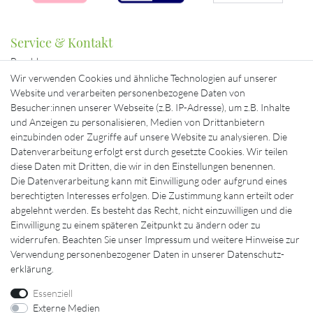
Service & Kontakt
Bezahlung
Beratung & Kontakt
Wir verwenden Cookies und ähnliche Technologien auf unserer
Mein Konto
Website und verarbeiten personenbezogene Daten von
Versand
Besucher:innen unserer Webseite (z.B. IP-Adresse), um z.B. Inhalte
und Anzeigen zu personalisieren, Medien von Drittanbietern
Ausgewählte Marken für Sie
einzubinden oder Zugriffe auf unsere Website zu analysieren. Die
Datenverarbeitung erfolgt erst durch gesetzte Cookies. Wir teilen
diese Daten mit Dritten, die wir in den Einstellungen benennen.
Die Datenverarbeitung kann mit Einwilligung oder aufgrund eines
berechtigten Interesses erfolgen. Die Zustimmung kann erteilt oder
abgelehnt werden. Es besteht das Recht, nicht einzuwilligen und die
Einwilligung zu einem späteren Zeitpunkt zu ändern oder zu
widerrufen. Beachten Sie unser
Impressum
und weitere Hinweise zur
Verwendung personenbezogener Daten in unserer
Daten­schutz­
erklärung
.
Essenziell
Externe Medien
Impressum
Daten­schutz­erklärung
AGB