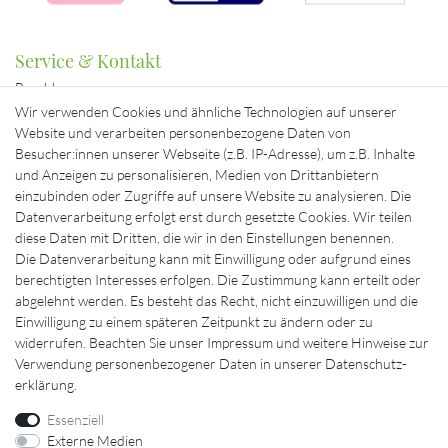
Service & Kontakt
Bezahlung
Beratung & Kontakt
Wir verwenden Cookies und ähnliche Technologien auf unserer
Mein Konto
Website und verarbeiten personenbezogene Daten von
Versand
Besucher:innen unserer Webseite (z.B. IP-Adresse), um z.B. Inhalte
und Anzeigen zu personalisieren, Medien von Drittanbietern
Ausgewählte Marken für Sie
einzubinden oder Zugriffe auf unsere Website zu analysieren. Die
Datenverarbeitung erfolgt erst durch gesetzte Cookies. Wir teilen
diese Daten mit Dritten, die wir in den Einstellungen benennen.
Die Datenverarbeitung kann mit Einwilligung oder aufgrund eines
berechtigten Interesses erfolgen. Die Zustimmung kann erteilt oder
abgelehnt werden. Es besteht das Recht, nicht einzuwilligen und die
Einwilligung zu einem späteren Zeitpunkt zu ändern oder zu
widerrufen. Beachten Sie unser
Impressum
und weitere Hinweise zur
Verwendung personenbezogener Daten in unserer
Daten­schutz­
erklärung
.
Essenziell
Externe Medien
Impressum
Daten­schutz­erklärung
AGB