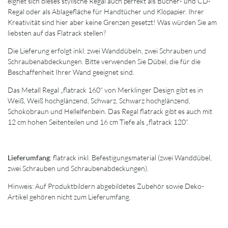
eignet sich dieses stylische Regal auch perfekt als Bücher- und CD-
Regal oder als Ablagefläche für Handtücher und Klopapier. Ihrer
Kreativität sind hier aber keine Grenzen gesetzt! Was würden Sie am
liebsten auf das Flatrack stellen?
Die Lieferung erfolgt inkl. zwei Wanddübeln, zwei Schrauben und
Schraubenabdeckungen. Bitte verwenden Sie Dübel, die für die
Beschaffenheit Ihrer Wand geeignet sind.
Das Metall Regal „flatrack 160“ von Merklinger Design gibt es in
Weiß, Weiß hochglänzend, Schwarz, Schwarz hochglänzend,
Schokobraun und Hellelfenbein. Das Regal flatrack gibt es auch mit
12 cm hohen Seitenteilen und 16 cm Tiefe als „flatrack 120“.
Lieferumfang
: flatrack inkl. Befestigungsmaterial (zwei Wanddübel,
zwei Schrauben und Schraubenabdeckungen).
Hinweis: Auf Produktbildern abgebildetes Zubehör sowie Deko-
Artikel gehören nicht zum Lieferumfang.