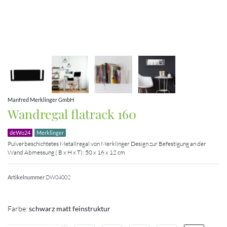
Manfred Merklinger GmbH
Wandregal flatrack 160
deWo24
Merklinger
Pulverbeschichtetes Metallregal von Merklinger Design zur Befestigung an der
Wand Abmessung ( B x H x T): 50 x 16 x 12 cm
Artikelnummer
DW04002
Farbe:
schwarz matt feinstruktur