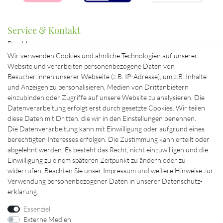
Service & Kontakt
Bezahlung
Beratung & Kontakt
Wir verwenden Cookies und ähnliche Technologien auf unserer
Mein Konto
Website und verarbeiten personenbezogene Daten von
Versand
Besucher:innen unserer Webseite (z.B. IP-Adresse), um z.B. Inhalte
und Anzeigen zu personalisieren, Medien von Drittanbietern
Ausgewählte Marken für Sie
einzubinden oder Zugriffe auf unsere Website zu analysieren. Die
Datenverarbeitung erfolgt erst durch gesetzte Cookies. Wir teilen
diese Daten mit Dritten, die wir in den Einstellungen benennen.
Die Datenverarbeitung kann mit Einwilligung oder aufgrund eines
berechtigten Interesses erfolgen. Die Zustimmung kann erteilt oder
abgelehnt werden. Es besteht das Recht, nicht einzuwilligen und die
Einwilligung zu einem späteren Zeitpunkt zu ändern oder zu
widerrufen. Beachten Sie unser
Impressum
und weitere Hinweise zur
Verwendung personenbezogener Daten in unserer
Daten­schutz­
erklärung
.
Essenziell
Externe Medien
Impressum
Daten­schutz­erklärung
AGB