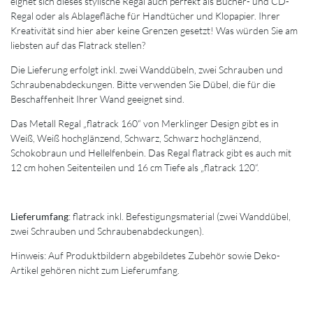
eignet sich dieses stylische Regal auch perfekt als Bücher- und CD-
Regal oder als Ablagefläche für Handtücher und Klopapier. Ihrer
Kreativität sind hier aber keine Grenzen gesetzt! Was würden Sie am
liebsten auf das Flatrack stellen?
Die Lieferung erfolgt inkl. zwei Wanddübeln, zwei Schrauben und
Schraubenabdeckungen. Bitte verwenden Sie Dübel, die für die
Beschaffenheit Ihrer Wand geeignet sind.
Das Metall Regal „flatrack 160“ von Merklinger Design gibt es in
Weiß, Weiß hochglänzend, Schwarz, Schwarz hochglänzend,
Schokobraun und Hellelfenbein. Das Regal flatrack gibt es auch mit
12 cm hohen Seitenteilen und 16 cm Tiefe als „flatrack 120“.
Lieferumfang
: flatrack inkl. Befestigungsmaterial (zwei Wanddübel,
zwei Schrauben und Schraubenabdeckungen).
Hinweis: Auf Produktbildern abgebildetes Zubehör sowie Deko-
Artikel gehören nicht zum Lieferumfang.