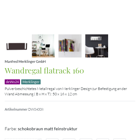
Manfred Merklinger GmbH
Wandregal flatrack 160
deWo24
Merklinger
Pulverbeschichtetes Metallregal von Merklinger Design zur Befestigung an der
Wand Abmessung ( B x H x T): 50 x 16 x 12 cm
Artikelnummer
DW04008
Farbe:
schokobraun matt feinstruktur