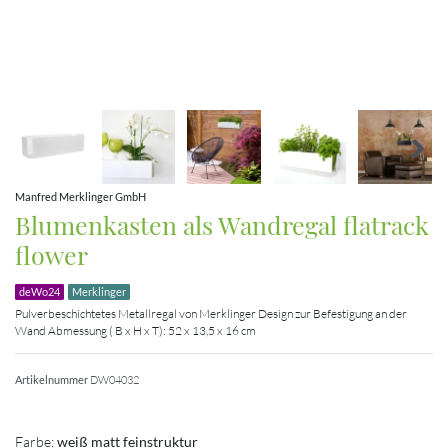
Manfred Merklinger GmbH
Blumenkasten als Wandregal flatrack
flower
deWo24
Merklinger
Pulverbeschichtetes Metallregal von Merklinger Design zur Befestigung an der
Wand Abmessung ( B x H x T): 52 x 13,5 x 16 cm
Artikelnummer
DW04032
Farbe:
weiß matt feinstruktur