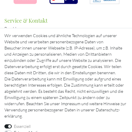
Service & Kontakt
Bezahlung
Beratung & Kontakt
Wir verwenden Cookies und ähnliche Technologien auf unserer
Mein Konto
Website und verarbeiten personenbezogene Daten von
Versand
Besucher:innen unserer Webseite (z.B. IP-Adresse), um z.B. Inhalte
und Anzeigen zu personalisieren, Medien von Drittanbietern
Ausgewählte Marken für Sie
einzubinden oder Zugriffe auf unsere Website zu analysieren. Die
Datenverarbeitung erfolgt erst durch gesetzte Cookies. Wir teilen
diese Daten mit Dritten, die wir in den Einstellungen benennen.
Die Datenverarbeitung kann mit Einwilligung oder aufgrund eines
berechtigten Interesses erfolgen. Die Zustimmung kann erteilt oder
abgelehnt werden. Es besteht das Recht, nicht einzuwilligen und die
Einwilligung zu einem späteren Zeitpunkt zu ändern oder zu
widerrufen. Beachten Sie unser
Impressum
und weitere Hinweise zur
Verwendung personenbezogener Daten in unserer
Daten­schutz­
erklärung
.
Essenziell