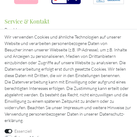
Service & Kontakt
Bezahlung
Beratung & Kontakt
Wir verwenden Cookies und ähnliche Technologien auf unserer
Mein Konto
Website und verarbeiten personenbezogene Daten von
Versand
Besucher:innen unserer Webseite (z.B. IP-Adresse), um z.B. Inhalte
und Anzeigen zu personalisieren, Medien von Drittanbietern
Ausgewählte Marken für Sie
einzubinden oder Zugriffe auf unsere Website zu analysieren. Die
Datenverarbeitung erfolgt erst durch gesetzte Cookies. Wir teilen
diese Daten mit Dritten, die wir in den Einstellungen benennen.
Die Datenverarbeitung kann mit Einwilligung oder aufgrund eines
berechtigten Interesses erfolgen. Die Zustimmung kann erteilt oder
abgelehnt werden. Es besteht das Recht, nicht einzuwilligen und die
Einwilligung zu einem späteren Zeitpunkt zu ändern oder zu
widerrufen. Beachten Sie unser
Impressum
und weitere Hinweise zur
Verwendung personenbezogener Daten in unserer
Daten­schutz­
erklärung
.
Essenziell