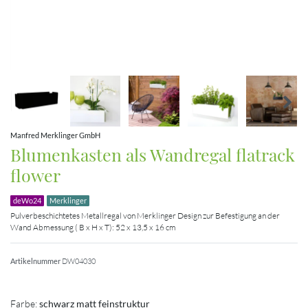
Manfred Merklinger GmbH
Blumenkasten als Wandregal flatrack
flower
deWo24
Merklinger
Pulverbeschichtetes Metallregal von Merklinger Design zur Befestigung an der
Wand Abmessung ( B x H x T): 52 x 13,5 x 16 cm
Artikelnummer
DW04030
Farbe:
schwarz matt feinstruktur