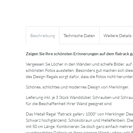
Beschreibung
Technische Daten
Weitere Details
Zeigen Sie Ihre schönsten Erinnerungen auf dem flatrack ga
Vergessen Sie Löcher in den Wänden und schiefe Bilder, auf
schönsten Fotos ausstellen. Besonders gut machen sich die
des Design Regals sorgt dafür, dass die Fotos nicht herunter
Schönes, schlichtes und modernes Design von Merklinger.
Lieferung inkl. je 3 Stück Wanddübel, Schrauben und Schra
für die Beschaffenheit Ihrer Wand geeignet sind.
Das Metall Regal "flatrack gallery 1000" von Merklinger Des
Schwarz hochglänzend, Schokobraun und Hellelfenbein. Die Bil
mit 50 cm Länge. Kombinieren Sie doch ganz einfach mehrere
wunderschöne Gallerie an Ihrer eigenen Wand - ohne viele 