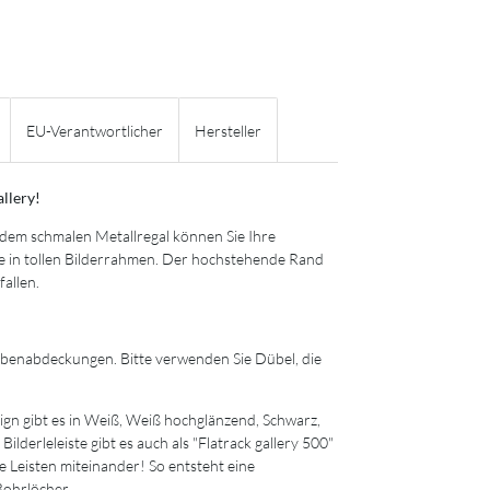
EU-Verantwortlicher
Hersteller
llery!
 dem schmalen Metallregal können Sie Ihre
se in tollen Bilderrahmen. Der hochstehende Rand
fallen.
ubenabdeckungen. Bitte verwenden Sie Dübel, die
ign gibt es in Weiß, Weiß hochglänzend, Schwarz,
derleleiste gibt es auch als "Flatrack gallery 500"
 Leisten miteinander! So entsteht eine
Bohrlöcher.