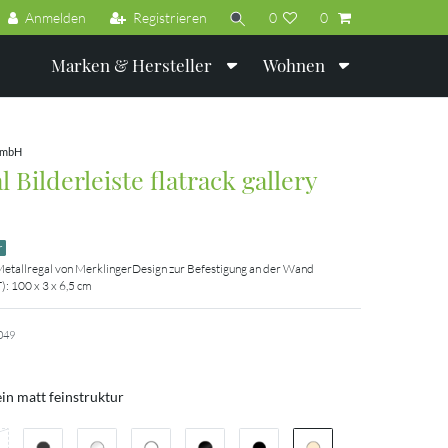
Anmelden
Registrieren
0
0
Marken & Hersteller
Wohnen
GmbH
 Bilderleiste flatrack gallery
r
Metallregal von MerklingerDesign zur Befestigung an der Wand
): 100 x 3 x 6,5 cm
049
ein matt feinstruktur