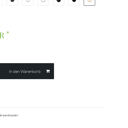
*
UR
In den Warenkorb
ersandkosten