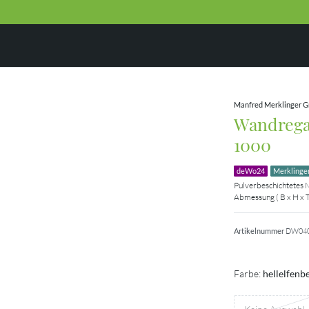
Manfred Merklinger 
Wandregal
1000
deWo24
Merklinge
Pulverbeschichtetes 
Abmessung ( B x H x T
Artikelnummer
DW04
Farbe:
hellelfenb