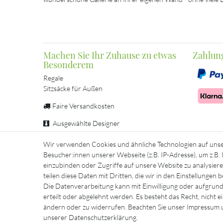
Machen Sie Ihr Zuhause zu etwas
Zahlun
Besonderem
Regale
Sitzsäcke für Außen
Faire Versandkosten
Ausgewählte Designer
Sichere Zahlung
Wir verwenden Cookies und ähnliche Technologien auf uns
Besucher:innen unserer Webseite (z.B. IP-Adresse), um z.B.
Persönliche Beratung
einzubinden oder Zugriffe auf unsere Website zu analysiere
teilen diese Daten mit Dritten, die wir in den Einstellungen
Die Datenverarbeitung kann mit Einwilligung oder aufgrund
erteilt oder abgelehnt werden. Es besteht das Recht, nicht e
Impressum
Daten­schu
ändern oder zu widerrufen. Beachten Sie unser
Impressum
u
unserer
Daten­schutz­erklärung
.